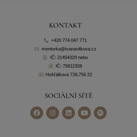
KONTAKT
+420 774 047 771
mentorka@ivanavitkova.cz
IČ: 21454329 nebo
IČ: 75811928
Hošťálková 728,756 22
SOCIÁLNÍ SÍTĚ