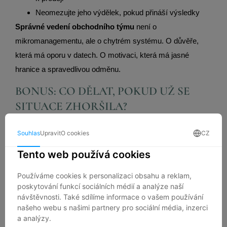
Neomezujte jeho výdělek, pokud přináší výsledky
Správné vedení obchodního týmu
není o
mikromanagementu, ale o chytrém systému. O důvěře,
která má oporu v datech. O motivaci, která má jasné
hranice a spravedlivou odměnu.
BONUS: CO DĚLAT, POKUD UŽ SE
SITUACE ZHORŠILA?
Možná se v některém bodě poznáváte. Možná už u vás
motivace obchodního týmu klesá,
výsledky stagnují a
nevíte, jak dál
. I to je běžná situace – a není neřešitelná.
Pokud chcete znovu nastartovat výkon a důvěru ve
vašem obchodním týmu, ozvěte se.
Pomohu vám: