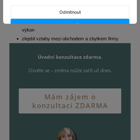
nastavit efektivní systém řízení
optimalizovat motivaci a odměňování
vytvořit onboarding plán, který nezdržuje, ale startuje
výkon
zlepšit vztahy mezi obchodem a zbytkem firmy
Úvodní konzultace zdarma.
Ozvěte se – změna může začít už dnes.
Mám zájem o
konzultaci ZDARMA