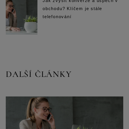
Jak zvýšit konverze a úspěch v
obchodu? Klíčem je stále
telefonování
DALŠÍ ČLÁNKY