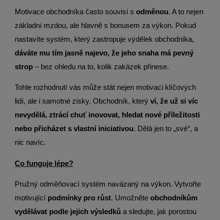
Motivace obchodníka často souvisí s
odměnou
. A to nejen
základní mzdou, ale hlavně s bonusem za výkon. Pokud
nastavíte systém, který zastropuje výdělek obchodníka,
dáváte mu tím jasně najevo, že jeho snaha má pevný
strop
– bez ohledu na to, kolik zakázek přinese.
Tohle rozhodnutí vás může stát nejen motivaci klíčových
lidí, ale i samotné zisky. Obchodník, který
ví, že už si víc
nevydělá, ztrácí chuť inovovat, hledat nové příležitosti
nebo přicházet s vlastní iniciativou
. Dělá jen to „své“, a
nic navíc.
Co funguje lépe?
Pružný odměňovací systém navázaný na výkon. Vytvořte
motivující
podmínky pro růst
. Umožněte
obchodníkům
vydělávat podle jejich výsledků
a sledujte, jak porostou