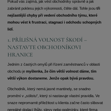
Pokud vás zajímá, jak vést obchodníky správně a jak
zabránit poklesu jejich výkonnosti, čtěte dál. Tohle jsou
tři
nejčastější chyby při vedení obchodního týmu, které
mohou vést k frustraci, stagnaci i odchodu schopných
lidí
.
1. PŘÍLIŠNÁ VOLNOST ŠKODÍ –
NASTAVTE OBCHODNÍKOVI
HRANICE
Jedním z častých omylů při řízení zaměstnanců v oblasti
obchodu je
myšlenka, že čím větší volnost dáme, tím
větší výkon dostaneme. Jenže opak bývá pravdou.
Obchodník, který nemá jasné mantinely, se snadno
promění v „sólistu“, který si nastavuje vlastní pravidla. Ve
snaze nepromarnit příležitost u klienta začne často slibovat
nereálné dodací lhůty, slevy nebo podmínky, které firma