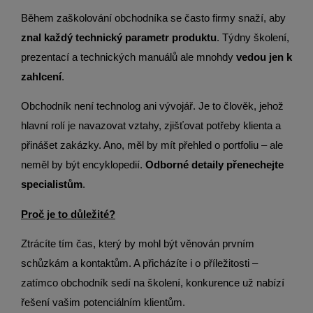
Během zaškolování obchodníka se často firmy snaží, aby
znal každý technický parametr produktu
. Týdny školení,
prezentací a technických manuálů ale mnohdy
vedou jen k
zahlcení
.
Obchodník není technolog ani vývojář. Je to člověk, jehož
hlavní rolí je navazovat vztahy, zjišťovat potřeby klienta a
přinášet zakázky. Ano, měl by mít přehled o portfoliu – ale
neměl by být encyklopedií.
Odborné detaily přenechejte
specialistům
.
Proč je to důležité?
Ztrácíte tím čas, který by mohl být věnován prvním
schůzkám a kontaktům. A přicházíte i o příležitosti –
zatímco obchodník sedí na školení, konkurence už nabízí
řešení vašim potenciálním klientům.