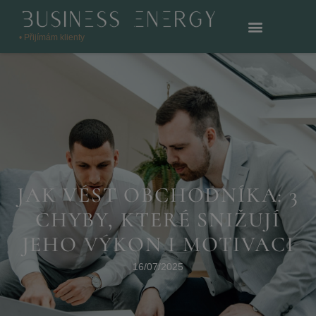
• Přijímám klienty
JAK VÉST OBCHODNÍKA: 3
CHYBY, KTERÉ SNIŽUJÍ
JEHO VÝKON I MOTIVACI
16/07/2025